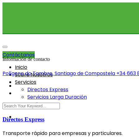
Contáctanos
Información de contacto
Inicio
Polígono do Tambre, Santiago de Compostela
+34 663 
Sobre Nosotros
Servicios
Directos Express
Servicios Larga Duración
Mudanzas
Directos Express
Transporte rápido para empresas y particulares.